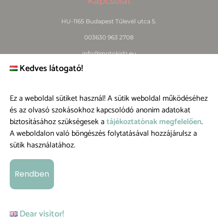
Kapcsolat
HU-1165 Budapest Tűlevél utca 5.
003630 963 2708
info@motokidz.eu
Kedves látogató!
www.motokidz.eu
Ez a weboldal sütiket használ! A sütik weboldal működéséhez
és az olvasó szokásokhoz kapcsolódó anonim adatokat
Információ
biztosításához szükségesek a
tájékoztatónak megfelelően
.
A weboldalon való böngészés folytatásával hozzájárulsz a
Termékeink
sütik használatához.
Blog
Rólunk
Rendben
Á.Sz.F.
Üzletszabályzat
Dear visitor!