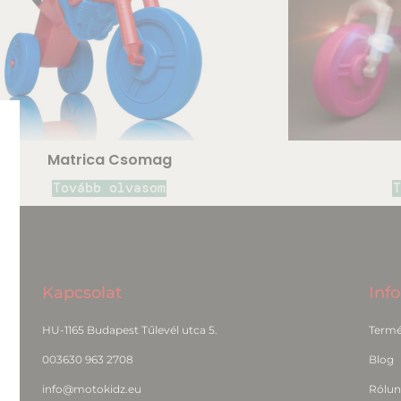
Matrica Csomag
Tovább olvasom
T
Kapcsolat
Inf
HU-1165 Budapest Tűlevél utca 5.
Termé
003630 963 2708
Blog
info@motokidz.eu
Rólun