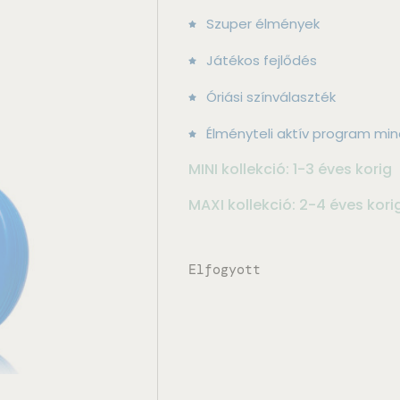
Szuper élmények
Játékos fejlődés
Óriási színválaszték
Élményteli aktív program m
MINI kollekció: 1-3 éves korig
MAXI kollekció: 2-4 éves kori
Elfogyott