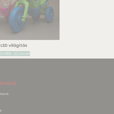
LED világítás
ovább olvasom
ormáció
keink
k