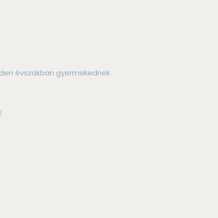
inden évszakban gyermekednek
g