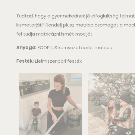
Tudtad, hogy a gyermekednek jó elfoglaltság felmatr
kismotorját? Rendelj plusz matrica csomagot a moc
fel tudja matricázni ismét mociját.
Anyaga
:
ECOPLUS környezetbarát matrica
Festék:
Élelmiszeripari festék