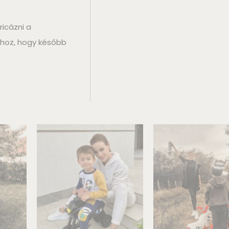
icázni a
ihoz, hogy később