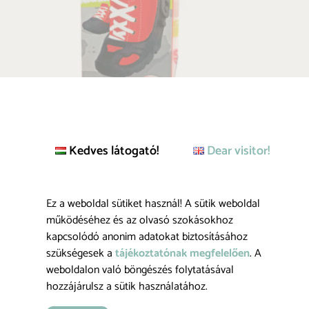
BIG cipővédő – 21-27 méret
Tovább olvasom
Kedves látogató!
Dear visitor!
Ez a weboldal sütiket használ! A sütik weboldal
működéséhez és az olvasó szokásokhoz
kapcsolódó anonim adatokat biztosításához
szükségesek a
tájékoztatónak megfelelően
. A
weboldalon való böngészés folytatásával
hozzájárulsz a sütik használatához.