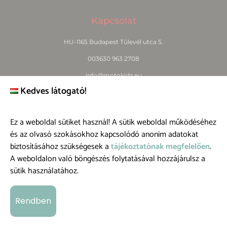
Kapcsolat
HU-1165 Budapest Tűlevél utca 5.
003630 963 2708
info@motokidz.eu
Kedves látogató!
www.motokidz.eu
Ez a weboldal sütiket használ! A sütik weboldal működéséhez
és az olvasó szokásokhoz kapcsolódó anonim adatokat
Információ
biztosításához szükségesek a
tájékoztatónak megfelelően
.
A weboldalon való böngészés folytatásával hozzájárulsz a
Termékeink
sütik használatához.
Blog
Rólunk
Rendben
Á.Sz.F.
Üzletszabályzat