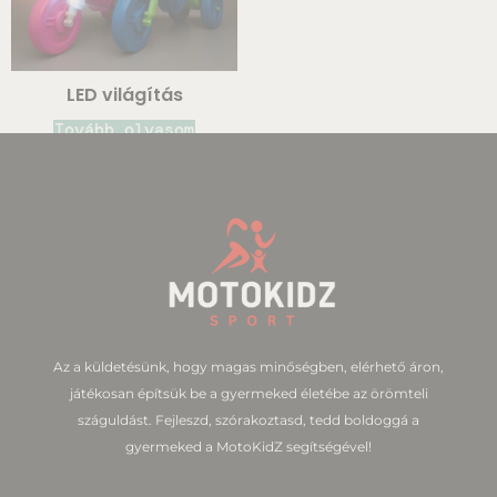
LED világítás
Tovább olvasom
Az a küldetésünk, hogy magas minőségben, elérhető áron,
játékosan építsük be a gyermeked életébe az örömteli
száguldást. Fejleszd, szórakoztasd, tedd boldoggá a
gyermeked a MotoKidZ segítségével!